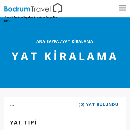
Evoteli Turizm Seyehat Acentası Belge No:
8192
ANA SAYFA
/
YAT KIRALAMA
YAT KIRALAMA
...
(0) YAT BULUNDU.
YAT TIPI