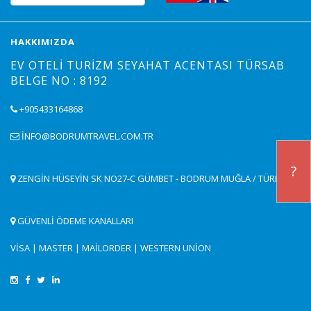
HAKKIMIZDA
EV OTELI TURIZM SEYAHAT ACENTASI TÜRSAB
BELGE NO : 8192
+905433164868
INFO@BODRUMTRAVEL.COM.TR
?
ZENGIN HÜSEYIN SK NO27-C GÜMBET - BODRUM MUĞLA / TÜRKIYE
GÜVENLİ ÖDEME KANALLARI
VISA | MASTER | MAILORDER | WESTERN UNION