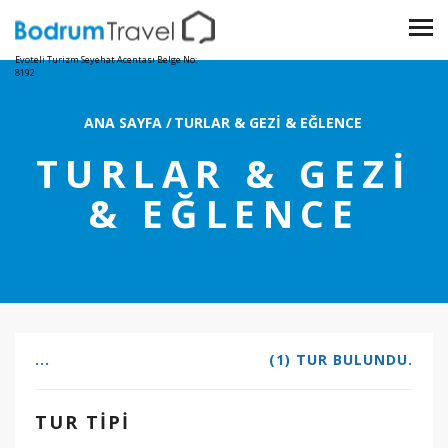
Evoteli Turizm Seyehat Acentası Belge No:
8192
ANA SAYFA
/
TURLAR & GEZI & EĞLENCE
TURLAR & GEZI
& EĞLENCE
...
(1) TUR BULUNDU.
TUR TIPI