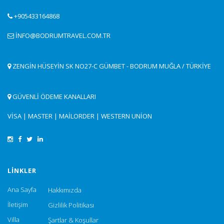
+905433164868
INFO@BODRUMTRAVEL.COM.TR
ZENGIN HÜSEYIN SK NO27-C GÜMBET - BODRUM MUĞLA / TÜRKIYE
GÜVENLİ ÖDEME KANALLARI
VISA | MASTER | MAILORDER | WESTERN UNION
LINKLER
Ana Sayfa
Hakkımızda
İletişim
Gizlilik Politikası
Villa
Şartlar & Koşullar