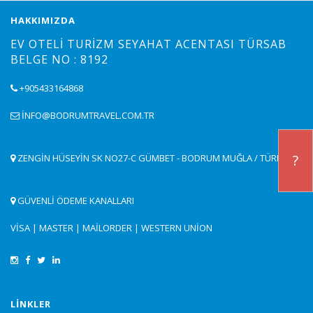
HAKKIMIZDA
EV OTELI TURIZM SEYAHAT ACENTASI TÜRSAB
BELGE NO : 8192
+905433164868
INFO@BODRUMTRAVEL.COM.TR
?
ZENGIN HÜSEYIN SK NO27-C GÜMBET - BODRUM MUĞLA / TÜRKIYE
GÜVENLİ ÖDEME KANALLARI
VISA | MASTER | MAILORDER | WESTERN UNION
LINKLER