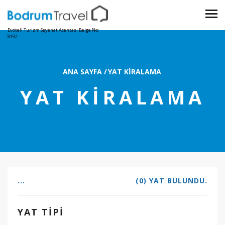
Evoteli Turizm Seyehat Acentası Belge No:
8192
ANA SAYFA
/
YAT KIRALAMA
YAT KIRALAMA
...
(0) YAT BULUNDU.
YAT TIPI