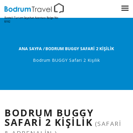
Evoteli Turizm Seyehat Acentası Belge No:
8192
ANA SAYFA
/
BODRUM BUGGY SAFARI 2 KIŞILIK
Bodrum BUGGY Safari 2 Kişilik
BODRUM BUGGY
SAFARI 2 KIŞILIK
(SAFARI