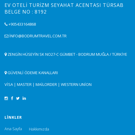
EV OTELI TURIZM SEYAHAT ACENTASI TÜRSAB
BELGE NO : 8192
+905433164868
INFO@BODRUMTRAVEL.COM.TR
ZENGIN HÜSEYIN SK NO27-C GÜMBET - BODRUM MUĞLA / TÜRKIYE
GÜVENLİ ÖDEME KANALLARI
VISA | MASTER | MAILORDER | WESTERN UNION
LINKLER
Ana Sayfa
Hakkımızda