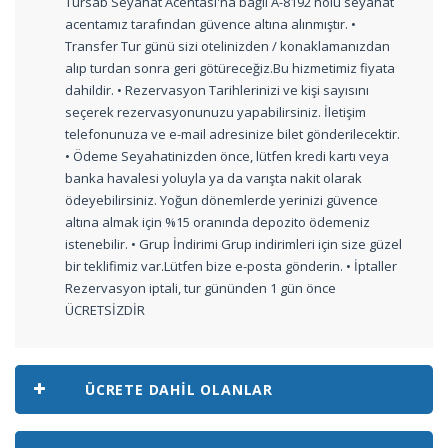
Türsab Seyahat Acentası'na bağlı A-8192 nolu seyahat
acentamız tarafından güvence altına alınmıştır. •
Transfer Tur günü sizi otelinizden / konaklamanızdan
alıp turdan sonra geri götüreceğiz.Bu hizmetimiz fiyata
dahildir. • Rezervasyon Tarihlerinizi ve kişi sayısını
seçerek rezervasyonunuzu yapabilirsiniz. İletişim
telefonunuza ve e-mail adresinize bilet gönderilecektir.
• Ödeme Seyahatinizden önce, lütfen kredi kartı veya
banka havalesi yoluyla ya da varışta nakit olarak
ödeyebilirsiniz. Yoğun dönemlerde yerinizi güvence
altına almak için %15 oranında depozito ödemeniz
istenebilir. • Grup İndirimi Grup indirimleri için size güzel
bir teklifimiz var.Lütfen bize e-posta gönderin. • İptaller
Rezervasyon iptali, tur gününden 1 gün önce
ÜCRETSİZDİR
ÜCRETE DAHIL OLANLAR