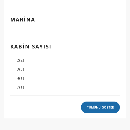
MARINA
KABIN SAYISI
2
(2)
3
(3)
4
(1)
7
(1)
TÜMÜNÜ GÖSTER