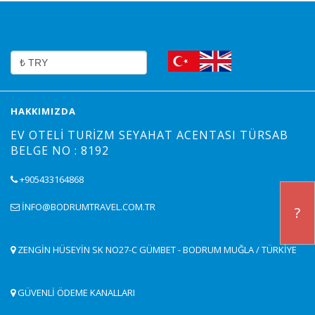
HAKKIMIZDA
EV OTELI TURIZM SEYAHAT ACENTASI TÜRSAB
BELGE NO : 8192
+905433164868
INFO@BODRUMTRAVEL.COM.TR
?
ZENGIN HÜSEYIN SK NO27-C GÜMBET - BODRUM MUĞLA / TÜRKIYE
GÜVENLİ ÖDEME KANALLARI