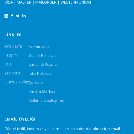
VISA | MASTER | MAILORDER | WESTERN UNION
LINKLER
Ana Sayfa
Hakkımızda
İletişim
Gizlilik Politikası
Villa
Şartlar & Koşullar
Yat Kirala
İptal Politikası
Günlük Turlar
Çerezler
Yardım Merkezi
Kullanıcı Sözleşmesi
EMAIL ÜYELIĞI
Güncel teklif, indirim ve yeni hizmetlerden haberdar olmak için email