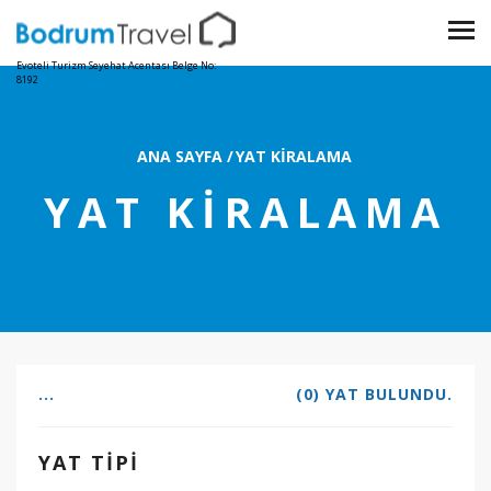
Evoteli Turizm Seyehat Acentası Belge No:
8192
ANA SAYFA
/
YAT KIRALAMA
YAT KIRALAMA
...
(0) YAT BULUNDU.
YAT TIPI